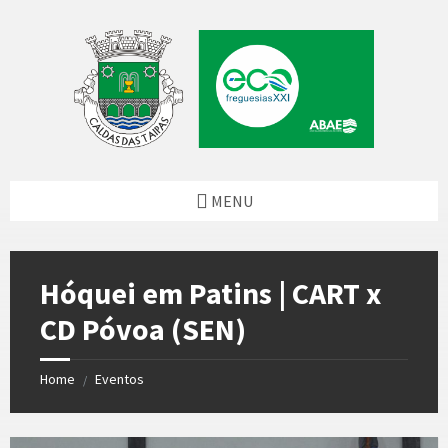
Skip
Skip
Skip
to
to
to
content
left
footer
sidebar
MENU
Hóquei em Patins | CART x
CD Póvoa (SEN)
Home
Eventos
/