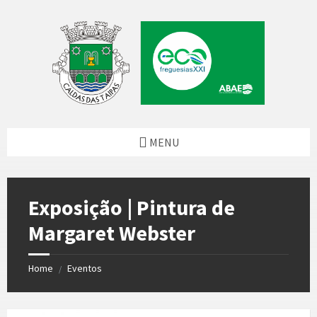
Skip
Skip
Skip
to
to
to
content
left
footer
sidebar
MENU
Exposição | Pintura de
Margaret Webster
Home
Eventos
/