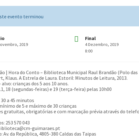
ste evento terminou
cio
Final
Novembro, 2019
4 Dezembro, 2019
8:00
ão | Hora do Conto – Biblioteca Municipal Raul Brandão (Polo das
, Klaus. A Estrela de Laura. Estoril: Minutos de Leitura, 2013.
 alvo: crianças dos 5 aos 10 anos.
11, 18 (segundas-feiras) e 19 (terça-feira) pelas 10h00
 30 a 45 minutos
mínimo de 5 e máximo de 30 crianças
es gratuitas, obrigatórias e com marcação prévia através do telefo
s: 253 570 043
 biblioteca@cm-guimaraes.pt
: Av. da República, 4805-380 Caldas das Taipas