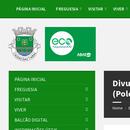
Skip
Skip
Skip
to
to
to
PÁGINA INICIAL
FREGUESIA
VISITAR
VIVER
content
left
footer
sidebar
PÁGINA INICIAL
Divu
FREGUESIA
(Pol
VISITAR
Home
/
VIVER
BALCÃO DIGITAL