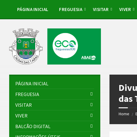
Skip
Skip
Skip
to
to
to
PÁGINA INICIAL
FREGUESIA
VISITAR
VIVER
content
left
footer
sidebar
PÁGINA INICIAL
Divu
FREGUESIA
das 
VISITAR
Home
/
VIVER
BALCÃO DIGITAL