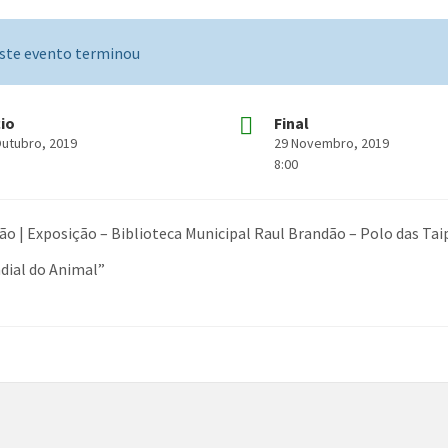
ste evento terminou
cio
Final
Outubro, 2019
29 Novembro, 2019
8:00
ão | Exposição – Biblioteca Municipal Raul Brandão – Polo das Tai
dial do Animal”