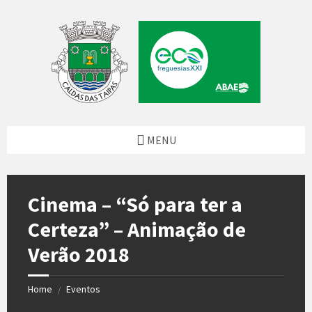
Skip
Skip
Skip
to
to
to
content
left
footer
sidebar
MENU
Cinema – “Só para ter a
Certeza” – Animação de
Verão 2018
Home
Eventos
/