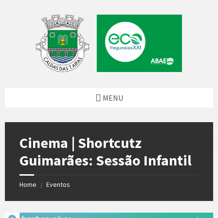
Skip
Skip
Skip
to
to
to
content
left
footer
sidebar
MENU
Cinema | Shortcutz
Guimarães: Sessão Infantil
Home
Eventos
/