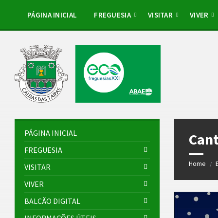
Skip
Skip
Skip
to
to
to
PÁGINA INICIAL
FREGUESIA
VISITAR
VIVER
content
left
footer
sidebar
PÁGINA INICIAL
Cant
FREGUESIA
Home
/
VISITAR
VIVER
BALCÃO DIGITAL