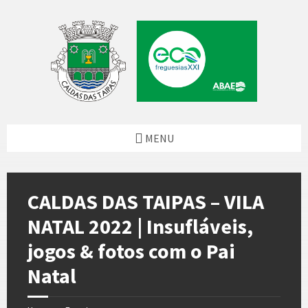
Skip
Skip
Skip
to
to
to
content
left
footer
sidebar
MENU
CALDAS DAS TAIPAS – VILA
NATAL 2022 | Insufláveis,
jogos & fotos com o Pai
Natal