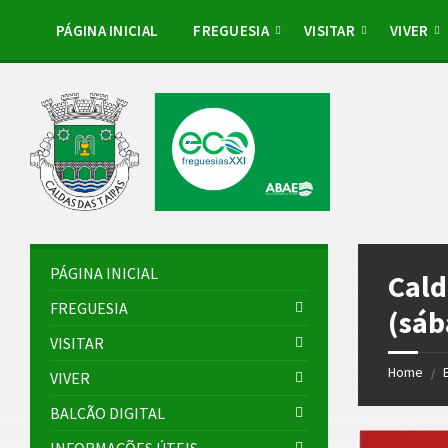
Skip
Skip
Skip
to
to
to
PÁGINA INICIAL
FREGUESIA
VISITAR
VIVER
content
left
footer
sidebar
PÁGINA INICIAL
Cald
FREGUESIA
(sáb
VISITAR
Home
/
VIVER
BALCÃO DIGITAL