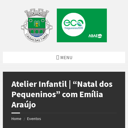
Skip
Skip
Skip
to
to
to
content
left
footer
sidebar
MENU
Atelier Infantil | “Natal dos
Pequeninos” com Emília
Araújo
Home
Eventos
/