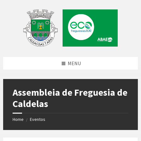
Skip
Skip
Skip
to
to
to
content
left
footer
sidebar
MENU
Assembleia de Freguesia de
Caldelas
Home
Eventos
/