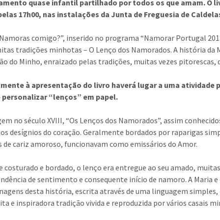
mento quase infantil partilhado por todos os que amam. O li
elas 17h00, nas instalações da Junta de Freguesia de Caldela
“Namoras comigo?”, inserido no programa “Namorar Portugal 2018”
itas tradições minhotas – O Lenço dos Namorados. A história da 
ão do Minho, enraizado pelas tradições, muitas vezes pitorescas, 
amente à apresentação do livro haverá lugar a uma atividade
e personalizar “lenços” em papel.
em no século XVIII, “Os Lenços dos Namorados”, assim conhecidos
 os desígnios do coração. Geralmente bordados por raparigas simp
 de cariz amoroso, funcionavam como emissários do Amor.
e costurado e bordado, o lenço era entregue ao seu amado, muitas 
ndência de sentimento e consequente início de namoro. A Maria
nagens desta história, escrita através de uma linguagem simples,
ita e inspiradora tradição vivida e reproduzida por vários casais m