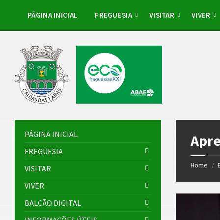
Skip
Skip
Skip
to
to
to
PÁGINA INICIAL
FREGUESIA
VISITAR
VIVER
content
left
footer
sidebar
PÁGINA INICIAL
Apre
FREGUESIA
Home
/
VISITAR
VIVER
BALCÃO DIGITAL