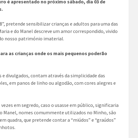
vro é apresentado no próximo sábado, dia 03 de
s.
, pretende sensibilizar crianças e adultos para uma das
Maria e do Manel descreve um amor correspondido, vivido
do nosso património imaterial.
 para as crianças onde os mais pequenos poderão
 e divulgados, contam através da simplicidade das
les, em panos de linho ou algodão, com cores alegres e
vezes em segredo, caso o usasse em público, significaria
 e o Manel, nomes comummente utilizados no Minho, são
 em quadra, que pretende contar a “miúdos” e “graúdos”
inhotos.