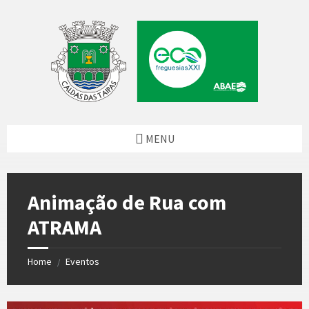
Skip
Skip
Skip
to
to
to
content
left
footer
sidebar
MENU
Animação de Rua com
ATRAMA
Home
Eventos
/