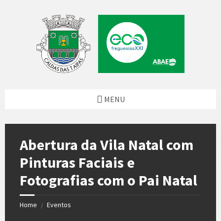
Skip
Skip
Skip
to
to
to
content
left
footer
sidebar
MENU
Abertura da Vila Natal com
Pinturas Faciais e
Fotografias com o Pai Natal
Home
Eventos
/