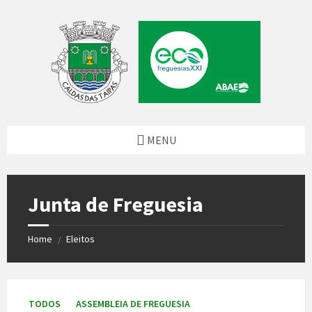
Skip
Skip
Skip
to
to
to
content
left
footer
sidebar
MENU
Junta de Freguesia
Home
Eleitos
/
TODOS
ASSEMBLEIA DE FREGUESIA