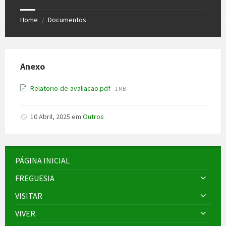
Home
Documentos
/
Anexo
File
Relatorio-de-avaliacao.pdf
1 MB
size:
10 Abril, 2025
em
Outros
PÁGINA INICIAL
FREGUESIA
VISITAR
VIVER