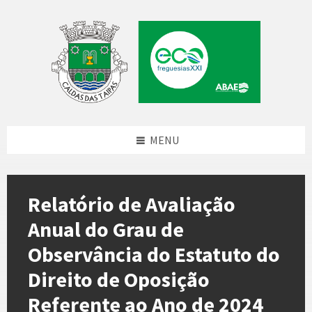
Skip
Skip
Skip
to
to
to
content
left
footer
sidebar
MENU
Relatório de Avaliação
Anual do Grau de
Observância do Estatuto do
Direito de Oposição
Referente ao Ano de 2024