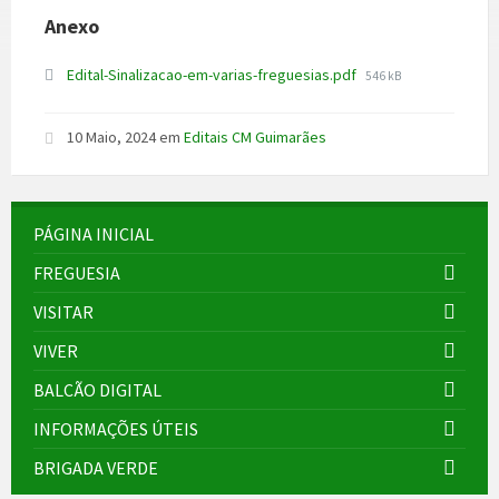
Anexo
File
Edital-Sinalizacao-em-varias-freguesias.pdf
546 kB
size:
10 Maio, 2024
em
Editais CM Guimarães
PÁGINA INICIAL
FREGUESIA
VISITAR
VIVER
BALCÃO DIGITAL
INFORMAÇÕES ÚTEIS
BRIGADA VERDE