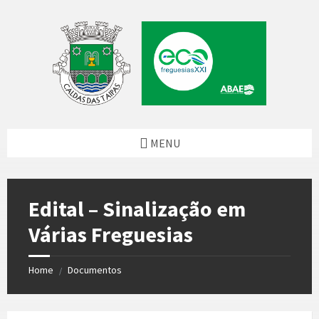
Skip
Skip
Skip
to
to
to
content
left
footer
sidebar
MENU
Edital – Sinalização em
Várias Freguesias
Home
Documentos
/