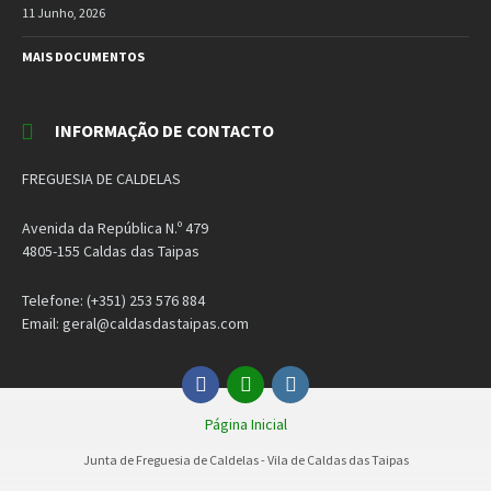
11 Junho, 2026
MAIS DOCUMENTOS
INFORMAÇÃO DE CONTACTO
FREGUESIA DE CALDELAS
Avenida da República N.º 479
4805-155 Caldas das Taipas
Telefone: (+351) 253 576 884
Email: geral@caldasdastaipas.com
Facebook
Email
Instagram
Página Inicial
Junta de Freguesia de Caldelas - Vila de Caldas das Taipas