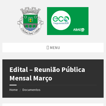
Skip
Skip
Skip
to
to
to
content
left
footer
sidebar
MENU
Edital – Reunião Pública
Mensal Março
Home
Documentos
/