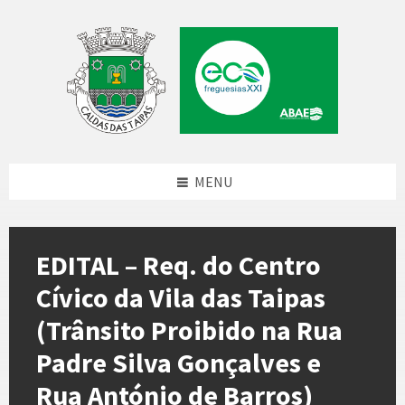
Skip
Skip
Skip
to
to
to
content
left
footer
sidebar
MENU
EDITAL – Req. do Centro
Cívico da Vila das Taipas
(Trânsito Proibido na Rua
Padre Silva Gonçalves e
Rua António de Barros)