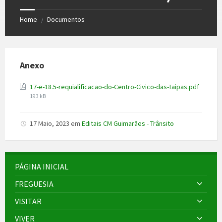
Home
Documentos
/
Anexo
17-e-18.5-requialificacao-do-Centro-Civico-das-Taipas.pdf
File
193 kB
size:
17 Maio, 2023
em
Editais CM Guimarães - Trânsito
PÁGINA INICIAL
FREGUESIA
VISITAR
VIVER