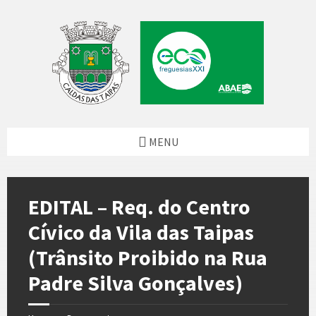
Skip
Skip
Skip
to
to
to
content
left
footer
sidebar
MENU
EDITAL – Req. do Centro
Cívico da Vila das Taipas
(Trânsito Proibido na Rua
Padre Silva Gonçalves)