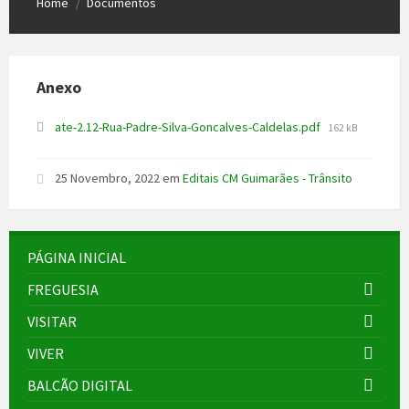
Home
Documentos
/
Anexo
File
ate-2.12-Rua-Padre-Silva-Goncalves-Caldelas.pdf
162 kB
size:
25 Novembro, 2022
em
Editais CM Guimarães - Trânsito
PÁGINA INICIAL
FREGUESIA
VISITAR
VIVER
BALCÃO DIGITAL