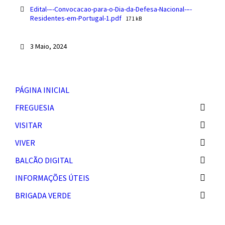
Edital-–-Convocacao-para-o-Dia-da-Defesa-Nacional-–-
File
Residentes-em-Portugal-1.pdf
171 kB
size:
3 Maio, 2024
PÁGINA INICIAL
FREGUESIA
VISITAR
VIVER
BALCÃO DIGITAL
INFORMAÇÕES ÚTEIS
BRIGADA VERDE
SEARCH: