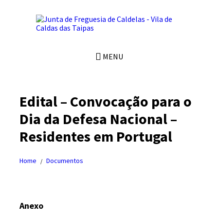
Skip
Skip
Skip
to
to
to
content
left
footer
sidebar
MENU
Edital – Convocação para o
Dia da Defesa Nacional –
Residentes em Portugal
Home
Documentos
/
Anexo