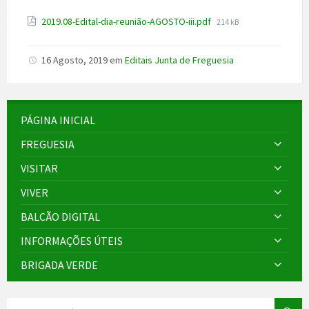
File
2019.08-Edital-dia-reunião-AGOSTO-iii.pdf
214 kB
size:
16 Agosto, 2019
em
Editais Junta de Freguesia
PÁGINA INICIAL
FREGUESIA
VISITAR
VIVER
BALCÃO DIGITAL
INFORMAÇÕES ÚTEIS
BRIGADA VERDE
SEARCH: