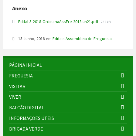
Anexo
File
Edital-5-2018-OrdinariaAssFre-2018jun21.pdf
252 kB
size:
15 Junho, 2018
em
Editais Assembleia de Freguesia
PÁGINA INICIAL
FREGUESIA
VISITAR
VIVER
BALCÃO DIGITAL
INFORMAÇÕES ÚTEIS
BRIGADA VERDE