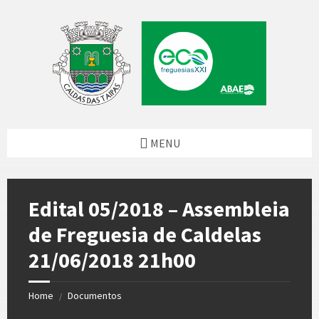
Skip
Skip
Skip
to
to
to
content
left
footer
sidebar
MENU
Edital 05/2018 – Assembleia
de Freguesia de Caldelas
21/06/2018 21h00
Home
Documentos
/