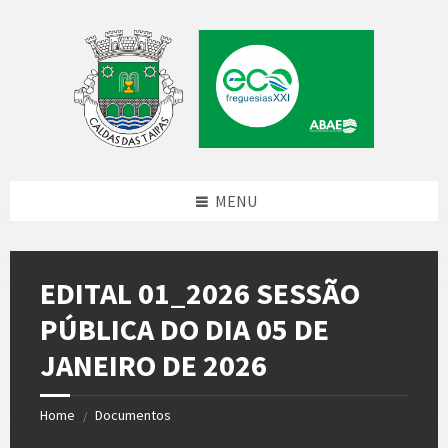
Skip
Skip
Skip
to
to
to
content
left
footer
sidebar
MENU
EDITAL 01_2026 SESSÃO
PÚBLICA DO DIA 05 DE
JANEIRO DE 2026
Home
Documentos
/