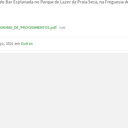
 do Bar Esplanada no Parque de Lazer da Praia Seca, na Freguesia d
File
GRAMA_DE_PROCEDIMENTOS.pdf
4 MB
size:
ço, 2021
em
Outros