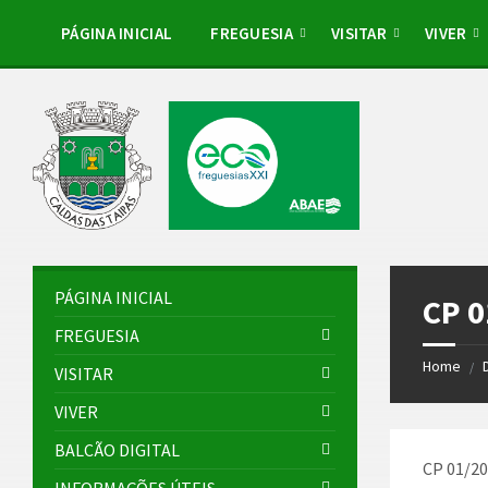
Skip
Skip
Skip
to
to
to
PÁGINA INICIAL
FREGUESIA
VISITAR
VIVER
content
left
footer
sidebar
PÁGINA INICIAL
CP 0
FREGUESIA
Home
/
VISITAR
VIVER
BALCÃO DIGITAL
CP 01/20