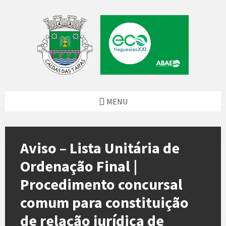
Skip
Skip
Skip
to
to
to
content
left
footer
sidebar
MENU
Aviso – Lista Unitária de
Ordenação Final |
Procedimento concursal
comum para constituição
de relação jurídica de