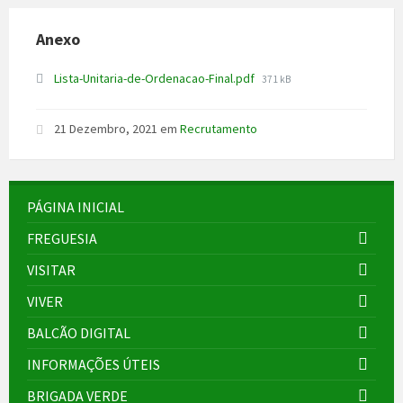
Anexo
File
Lista-Unitaria-de-Ordenacao-Final.pdf
371 kB
size:
21 Dezembro, 2021
em
Recrutamento
PÁGINA INICIAL
FREGUESIA
VISITAR
VIVER
BALCÃO DIGITAL
INFORMAÇÕES ÚTEIS
BRIGADA VERDE