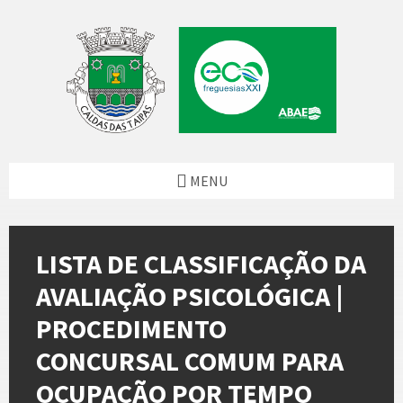
Skip
Skip
Skip
to
to
to
content
left
footer
sidebar
MENU
LISTA DE CLASSIFICAÇÃO DA
AVALIAÇÃO PSICOLÓGICA |
PROCEDIMENTO
CONCURSAL COMUM PARA
OCUPAÇÃO POR TEMPO