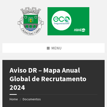
Skip
Skip
Skip
to
to
to
content
left
footer
sidebar
MENU
Aviso DR – Mapa Anual
Global de Recrutamento
2024
Home
Documentos
/