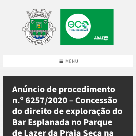
Skip
Skip
Skip
to
to
to
content
left
footer
sidebar
MENU
Anúncio de procedimento
n.º 6257/2020 – Concessão
do direito de exploração do
Bar Esplanada no Parque
de Lazer da Praia Seca na