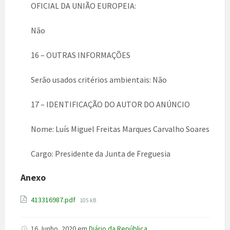
OFICIAL DA UNIÃO EUROPEIA:
Não
16 – OUTRAS INFORMAÇÕES
Serão usados critérios ambientais: Não
17 – IDENTIFICAÇÃO DO AUTOR DO ANÚNCIO
Nome: Luís Miguel Freitas Marques Carvalho Soares
Cargo: Presidente da Junta de Freguesia
Anexo
File
413316987.pdf
105 kB
size:
16 Junho, 2020
em
Diário da República