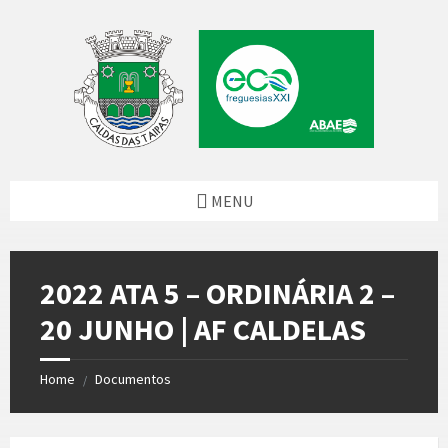
Skip
Skip
Skip
to
to
to
content
left
footer
sidebar
MENU
2022 ATA 5 – ORDINÁRIA 2 –
20 JUNHO | AF CALDELAS
Home
Documentos
/