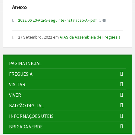
Anexo
File
2022.06.20-Ata-5-seguinte-instalacao-AF.pdf
1 MB
size:
27 Setembro, 2022
em
ATAS da Assembleia de Freguesia
PÁGINA INICIAL
FREGUESIA
VISITAR
VIVER
BALCÃO DIGITAL
INFORMAÇÕES ÚTEIS
BRIGADA VERDE