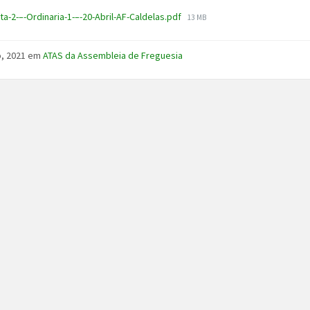
File
ta-2-–-Ordinaria-1-–-20-Abril-AF-Caldelas.pdf
13 MB
size:
o, 2021
em
ATAS da Assembleia de Freguesia