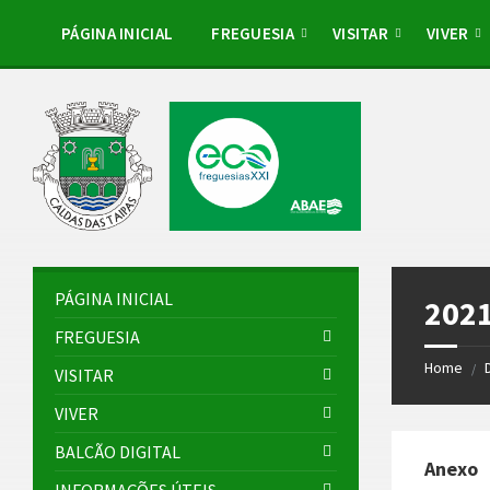
Skip
Skip
Skip
to
to
to
PÁGINA INICIAL
FREGUESIA
VISITAR
VIVER
content
left
footer
sidebar
PÁGINA INICIAL
2021
FREGUESIA
Home
/
VISITAR
VIVER
BALCÃO DIGITAL
Anexo