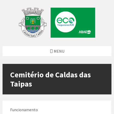
Skip
Skip
Skip
to
to
to
content
left
footer
sidebar
MENU
Cemitério de Caldas das
Taipas
Funcionamento