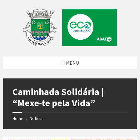
Skip
Skip
Skip
Skip
to
to
to
to
content
left
right
footer
sidebar
sidebar
MENU
Caminhada Solidária |
“Mexe-te pela Vida”
Home
Notícias
/