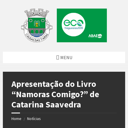
Skip
Skip
Skip
Skip
to
to
to
to
content
left
right
footer
sidebar
sidebar
MENU
Apresentação do Livro
“Namoras Comigo?” de
Catarina Saavedra
Home
Notícias
/