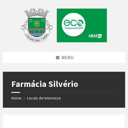
Skip
Skip
Skip
to
to
to
content
left
footer
sidebar
MENU
Farmácia Silvério
Home
Locais de Interesse
/