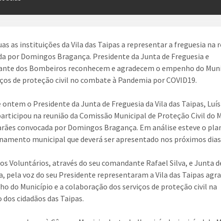
as as instituições da Vila das Taipas a representar a freguesia na 
a por Domingos Bragança. Presidente da Junta de Freguesia e
nte dos Bombeiros reconhecem e agradecem o empenho do Muni
iços de proteção civil no combate à Pandemia por COVID19.
e ontem o Presidente da Junta de Freguesia da Vila das Taipas, Luís
articipou na reunião da Comissão Municipal de Proteção Civil do 
rães convocada por Domingos Bragança. Em análise esteve o pla
namento municipal que deverá ser apresentado nos próximos dias
s Voluntários, através do seu comandante Rafael Silva, e Junta d
a, pela voz do seu Presidente representaram a Vila das Taipas ag
o do Município e a colaboração dos serviços de proteção civil na
 dos cidadãos das Taipas.