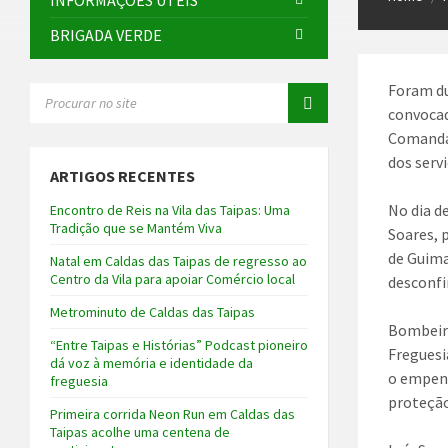
INFORMAÇÕES ÚTEIS
BRIGADA VERDE
Foram du
SEARCH:
convocad
Comanda
dos serv
ARTIGOS RECENTES
No dia d
Encontro de Reis na Vila das Taipas: Uma
Tradição que se Mantém Viva
Soares,
p
de Guima
Natal em Caldas das Taipas de regresso ao
Centro da Vila para apoiar Comércio local
desconfi
Metrominuto de Caldas das Taipas
Bombeiro
“Entre Taipas e Histórias” Podcast pioneiro
Freguesi
dá voz à memória e identidade da
o empenh
freguesia
proteção
Primeira corrida Neon Run em Caldas das
Taipas acolhe uma centena de