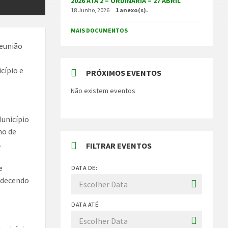
2026 ATA 2 – ORDINÁRIA – 27 ABRIL
18 Junho, 2026
1 anexo(s).
MAIS DOCUMENTOS
reunião
cípio e
PRÓXIMOS EVENTOS
Não existem eventos
Município
no de
.
FILTRAR EVENTOS
e
DATA DE:
radecendo
DATA ATÉ: