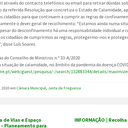
el através do contacto telefónico ou email para retirar dúvidas so
o da referida Resolução que concretiza o Estado de Calamidade, a
os cidadãos para que continuem a cumprir as regras de confiname
amente o dever geral de recolhimento: “Estamos ainda numa sit
e apesar do desconfinamento há uma responsabilidade individual e c
 os cidadãos de cumprirmos as regras, protegermo-nos e proteg
, disse Luís Soares.
o do Conselho de Ministros n.º 33-A/2020
a situação de calamidade, no âmbito da pandemia da doença COVI
dre.pt/web/guest/pesquisa/-/search/132883344/details/maximize
, 2020
em
Câmara Municipal
,
Junta de Freguesia
 de Vias e Espaço
INFORMAÇÃO | Recolha 
o – Planeamento para