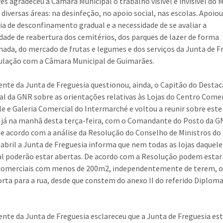
res agradeceu à Câmara Municipal o trabalho visível e invisível do 
 diversas áreas: na desinfeção, no apoio social, nas escolas. Apoiou
ia de desconfinamento gradual e a necessidade de se avaliar a
idade de reabertura dos cemitérios, dos parques de lazer de forma
nada, do mercado de frutas e legumes e dos serviços da Junta de F
ulação com a Câmara Municipal de Guimarães.
ente da Junta de Freguesia questionou, ainda, o Capitão do Dest
ial da GNR sobre as orientações relativas às Lojas do Centro Come
le e Galeria Comercial do Intermarché e voltou a reunir sobre este
 já na manhã desta terça-feira, com o Comandante do Posto da G
De acordo com a análise da Resolução do Conselho de Ministros do
e abril a Junta de Freguesia informa que nem todas as lojas daquel
l poderão estar abertas. De acordo com a Resolução podem estar
 comerciais com menos de 200m2, independentemente de terem, 
rta para a rua, desde que constem do anexo II do referido Diploma
ente da Junta de Freguesia esclareceu que a Junta de Freguesia es