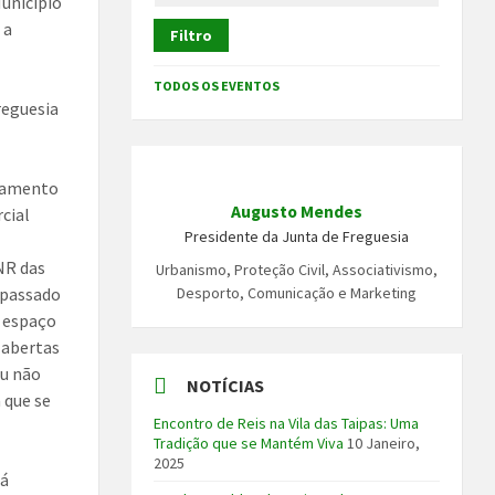
Município
 a
Filtro
TODOS OS EVENTOS
reguesia
acamento
Augusto Mendes
rcial
Presidente da Junta de Freguesia
NR das
Urbanismo, Proteção Civil, Associativismo,
 passado
Desporto, Comunicação e Marketing
e espaço
 abertas
ou não
NOTÍCIAS
 que se
Encontro de Reis na Vila das Taipas: Uma
Tradição que se Mantém Viva
10 Janeiro,
2025
tá