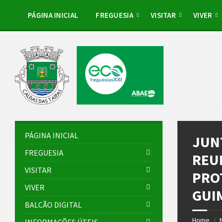
Skip
Skip
Skip
Skip
to
to
to
to
PÁGINA INICIAL
FREGUESIA
VISITAR
VIVER
content
left
right
footer
sidebar
sidebar
PÁGINA INICIAL
JUN
FREGUESIA
REU
VISITAR
PRO
VIVER
GUI
BALCÃO DIGITAL
Home
/