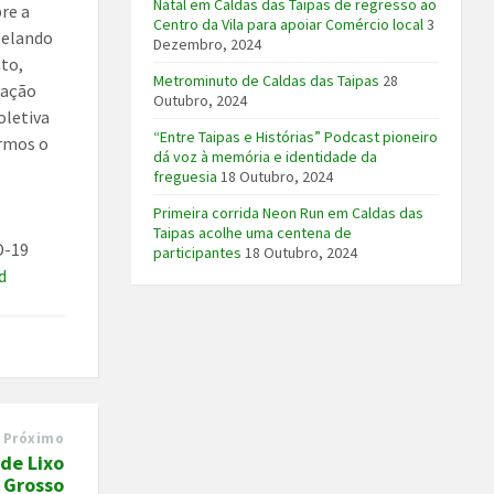
Natal em Caldas das Taipas de regresso ao
bre a
Centro da Vila para apoiar Comércio local
3
pelando
Dezembro, 2024
nto,
Metrominuto de Caldas das Taipas
28
uação
Outubro, 2024
oletiva
“Entre Taipas e Histórias” Podcast pioneiro
ermos o
dá voz à memória e identidade da
freguesia
18 Outubro, 2024
Primeira corrida Neon Run em Caldas das
Taipas acolhe uma centena de
D-19
participantes
18 Outubro, 2024
d
Próximo
de Lixo
Grosso