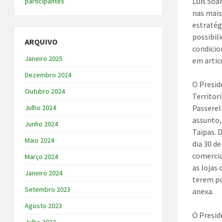
Luís Soa
participantes
nas mais
estratég
possibil
ARQUIVO
condicio
Janeiro 2025
em artic
Dezembro 2024
O Presid
Outubro 2024
Territor
Julho 2024
Passerel
assunto,
Junho 2024
Taipas. 
Maio 2024
dia 30 d
comercia
Março 2024
as lojas
Janeiro 2024
terem po
Setembro 2023
anexa.
Agosto 2023
O Presid