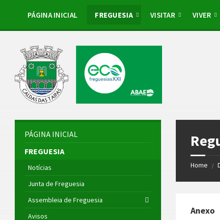
Skip
Skip
Skip
to
to
to
PÁGINA INICIAL
FREGUESIA
VISITAR
VIVER
content
left
footer
sidebar
PÁGINA INICIAL
Regu
FREGUESIA
Home
/
Notícias
Junta de Freguesia
Assembleia de Freguesia
Anexo
Avisos