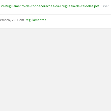
File
229-Regulamento-de-Condecorações-da-Freguesia-de-Caldelas.pdf
175 kB
size:
zembro, 2011
em
Regulamentos