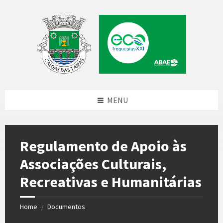
Skip
Skip
Skip
to
to
to
content
left
footer
sidebar
MENU
Regulamento de Apoio às
Associações Culturais,
Recreativas e Humanitárias
Home
Documentos
/