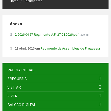
Home
Documentos
/
Anexo
File
2-2026.04.27-Regimento-A.F.-27.04.2026.pdf
299 kB
size:
28 Abril, 2026
em
Regimento da Assembleia de Freguesia
PÁGINA INICIAL
FREGUESIA
VISITAR
VIVER
BALCÃO DIGITAL