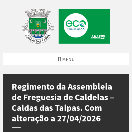
Skip
Skip
Skip
to
to
to
content
left
footer
sidebar
MENU
Regimento da Assembleia
de Freguesia de Caldelas –
Caldas das Taipas. Com
alteração a 27/04/2026