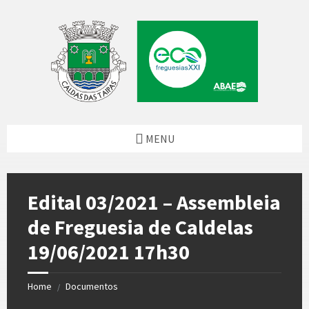
Skip
Skip
Skip
to
to
to
content
left
footer
sidebar
MENU
Edital 03/2021 – Assembleia
de Freguesia de Caldelas
19/06/2021 17h30
Home
Documentos
/