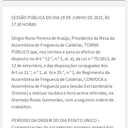
SESSÃO PÚBLICA DO DIA 19 DE JUNHO DE 2021, ÀS
17:30 HORAS
Sérgio Nuno Pereira de Araújo, Presidente da Mesa da
Assembleia de Freguesia de Caldelas, TORNA
PÚBLICO que, nos termos e para os efeitos do
disposto no Art.º 12.º, n.º 1, al. a), da Lei n.º 75/2013, de
12 de setembro, e das disposições conjugadas dos
Art.os 21.º, n.º 1, al. b) e 25.º, n.º 1, do Regimento da
Assembleia de Freguesia de Caldelas, CONVOCA a
Assembleia de Freguesia para Sessão Extraordinária
(Solene) a realizar na data e hora acima referidas, na
Alameda Rosas Guimarães, com a seguinte ordem de
trabalhos:
PERÍODO DA ORDEM DO DIA PONTO ÚNICO –
Comemorações do octogésimo primeiro aniversário