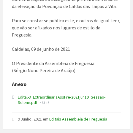
da elevação da Povoação de Caldas das Taipas a Vila.
Para se constar se publica este, e outros de igual teor,
que vão ser afixados nos lugares de estilo da
Freguesia.
Caldelas, 09 de junho de 2021
O Presidente da Assembleia de Freguesia
(Sérgio Nuno Pereira de Araújo)
Anexo
Edital-3_ExtraordinariaAssFre-2021jun19_Sessao-
File
Solene.pdf
463 kB
size:
9 Junho, 2021
em
Editais Assembleia de Freguesia