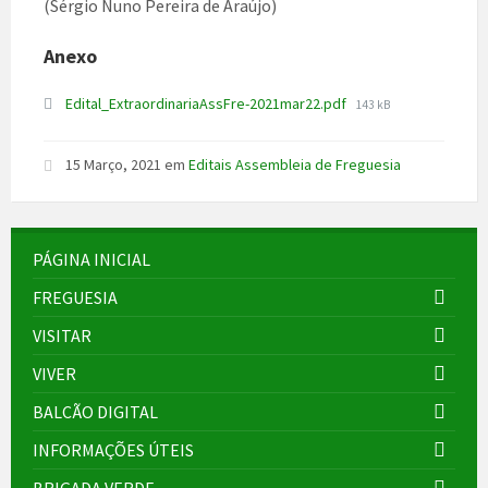
(Sérgio Nuno Pereira de Araújo)
Anexo
File
Edital_ExtraordinariaAssFre-2021mar22.pdf
143 kB
size:
15 Março, 2021
em
Editais Assembleia de Freguesia
PÁGINA INICIAL
FREGUESIA
VISITAR
VIVER
BALCÃO DIGITAL
INFORMAÇÕES ÚTEIS