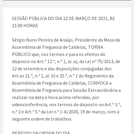
SESSÃO PÚBLICA DO DIA 22 DE MARÇO DE 2021, ÀS
21:00 HORAS
Sérgio Nuno Pereira de Araújo, Presidente da Mesa da
Assembleia de Freguesia de Caldelas, TORNA
PÚBLICO que, nos termos e para os efeitos do
disposto no Art.º 12.º, n.º 1, al. a), da Lei nº 75/2013, de
12 de setembro e das disposições conjugadas dos
Art.os 21.º, n.º 1, al. b) e 25.º, n.º 1 do Regimento da
Assembleia de Freguesia de Caldelas, CONVOCA a
Assembleia de Freguesia para Sessão Extraordinária a
realizar na data e hora acima referidas, por
videoconferência, nos termos do disposto no Art.º 3.º,
n.º 2 e Art.º 5.º da Lei n.º 1-A/2020, 19 de março, com a
seguinte ordem de trabalhos:
PERÍODO DA ORDEM DO DIA