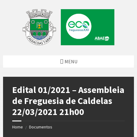
Skip
Skip
Skip
to
to
to
content
left
footer
sidebar
MENU
Edital 01/2021 – Assembleia
de Freguesia de Caldelas
22/03/2021 21h00
Home
Documentos
/