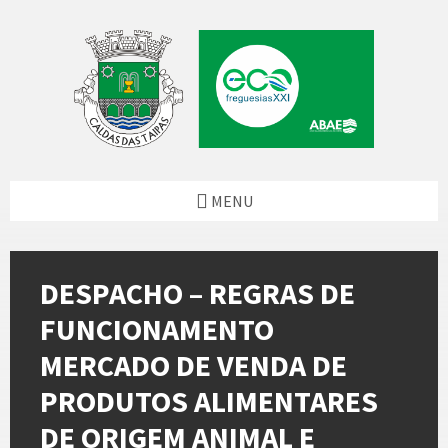
Skip
Skip
Skip
Skip
to
to
to
to
content
left
right
footer
sidebar
sidebar
MENU
DESPACHO – REGRAS DE
FUNCIONAMENTO
MERCADO DE VENDA DE
PRODUTOS ALIMENTARES
DE ORIGEM ANIMAL E