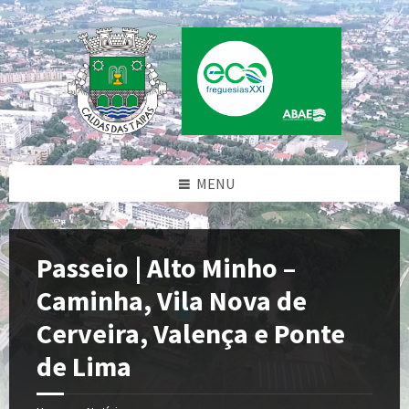
Skip
Skip
Skip
Skip
to
to
to
to
content
left
right
footer
sidebar
sidebar
MENU
Passeio | Alto Minho –
Caminha, Vila Nova de
Cerveira, Valença e Ponte
de Lima