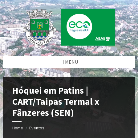
Skip
Skip
Skip
to
to
to
content
left
footer
sidebar
MENU
Hóquei em Patins |
CART/Taipas Termal x
Fânzeres (SEN)
Home
Eventos
/