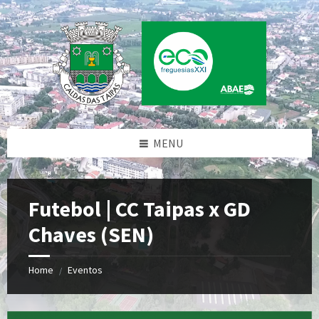
Skip
Skip
Skip
to
to
to
content
left
footer
sidebar
MENU
Futebol | CC Taipas x GD
Chaves (SEN)
Home
Eventos
/