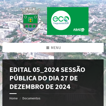
Skip
Skip
Skip
to
to
to
content
left
footer
sidebar
MENU
EDITAL 05_2024 SESSÃO
PÚBLICA DO DIA 27 DE
DEZEMBRO DE 2024
Home
Documentos
/