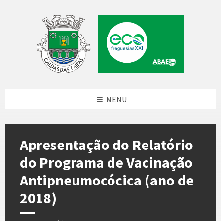
Skip
Skip
Skip
Skip
to
to
to
to
content
left
right
footer
sidebar
sidebar
MENU
Apresentação do Relatório
do Programa de Vacinação
Antipneumocócica (ano de
2018)